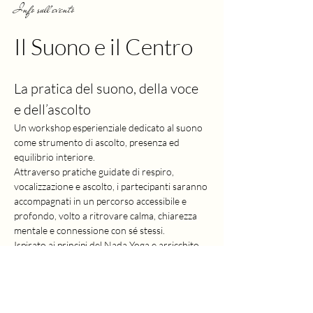
Info sull'evento
Il Suono e il Centro
La pratica del suono, della voce 
e dell’ascolto
Un workshop esperienziale dedicato al suono 
come strumento di ascolto, presenza ed 
equilibrio interiore.
Attraverso pratiche guidate di respiro, 
vocalizzazione e ascolto, i partecipanti saranno 
accompagnati in un percorso accessibile e 
profondo, volto a ritrovare calma, chiarezza 
mentale e connessione con sé stessi.
Ispirato ai principi del Nada Yoga e arricchito 
da un approccio musicale consapevole, 
l’incontro si svolge in un piccolo gruppo, in un 
ambiente raccolto e accogliente.
Non è richiesta alcuna esperienza musicale.